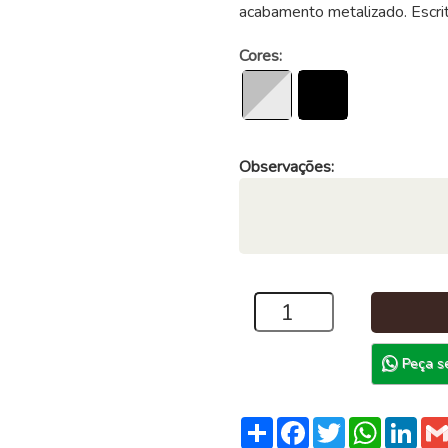
acabamento metalizado. Escri
Cores:
Observações:
Peça s
Compartilhar
Facebook
Twitter
WhatsA
Link