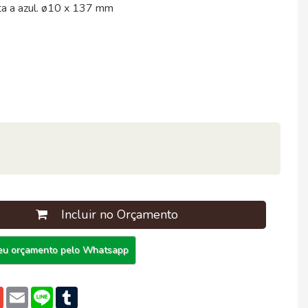
ta a azul. ø10 x 137 mm
Incluir no Orçamento
eu orçamento pelo Whatsapp
pp
edIn
Gmail
Email
Line
Tumblr