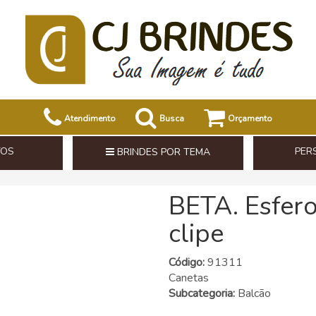
Atendimento
Busca
Orçamento
TOS
PER
BRINDES POR TEMA
BETA. Esfer
clipe
Código:
91311
Canetas
Subcategoria:
Balcão