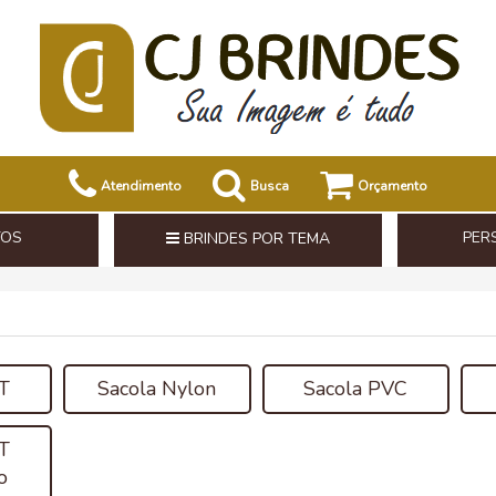
Atendimento
Busca
Orçamento
TOS
PER
BRINDES POR TEMA
T
Sacola Nylon
Sacola PVC
T
o