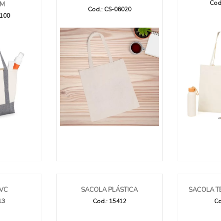
Cod
CM
Cod.: CS-06020
6100
VC
SACOLA PLÁSTICA
SACOLA T
13
Cod.: 15412
Co