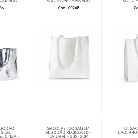
TALIZADO
SACOLA PP LAMINADO
SACOLA
53N
Cod.: 09246
Co
LGODÃO
SACOLA / ECOBAG EM
KIT SA
 BEGE
ALGODÃO RECICLADO -
CADERNO E
E CINZA -
NATURAL - 38X42CM