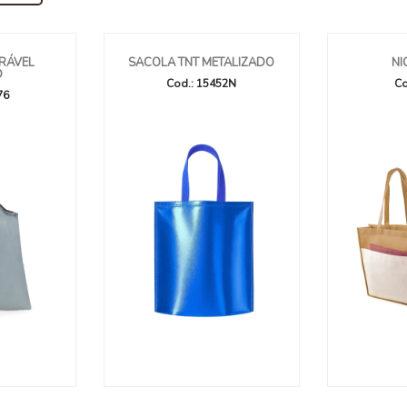
RÁVEL
SACOLA TNT METALIZADO
NI
D
Cod.: 15452N
Co
76