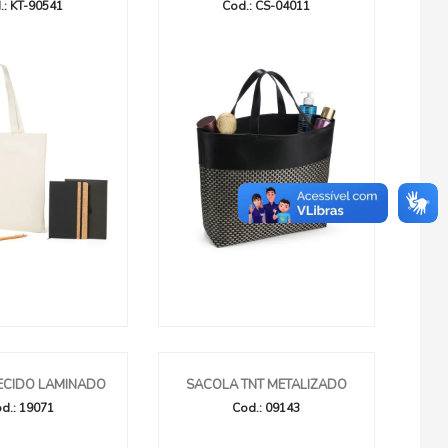
.: KT-90541
Cod.: CS-04011
ECIDO LAMINADO
SACOLA TNT METALIZADO
d.: 19071
Cod.: 09143