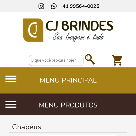
41 99564-0025
Chapéus