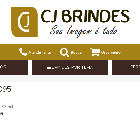
Atendimento
Busca
Orçamento
TOS
PER
BRINDES POR TEMA
6095
a 620ml
95