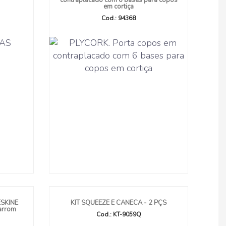
contraplacado com 6 bases para copos
em cortiça
Cod.: 94368
ESKINE
KIT SQUEEZE E CANECA - 2 PÇS
Marrom
Cod.: KT-9059Q