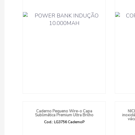
Caderno Pequeno Wire-o Capa
NIC
Sublimática Premium Ultra Brilho
inoxid
vácu
Cod.: LG3756 CadernoP